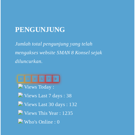
PENGUNJUNG
Jumlah total pengunjung yang telah
mengakses website SMAN 8 Konsel sejak
diluncurkan.
0
0
0
5
7
0
Views Today :
Views Last 7 days : 38
Views Last 30 days : 132
Views This Year : 1235
Who's Online : 0