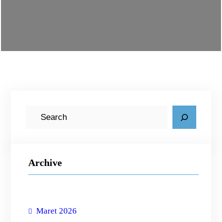
C
a
r
i
Archive
Maret 2026