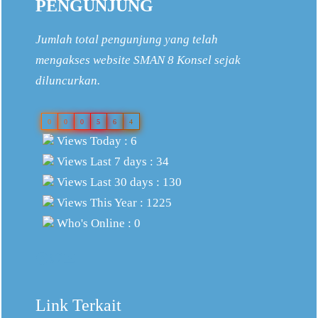
PENGUNJUNG
Jumlah total pengunjung yang telah
mengakses website SMAN 8 Konsel sejak
diluncurkan.
0
0
0
5
6
4
Views Today : 6
Views Last 7 days : 34
Views Last 30 days : 130
Views This Year : 1225
Who's Online : 0
Facebook
Twitter
YouTube
Link Terkait